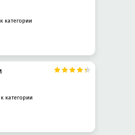
к категории
Т
и
 к категории