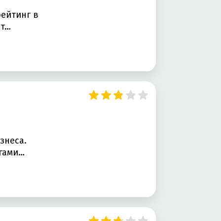
ейтинг в
ет…
знеса.
угами…