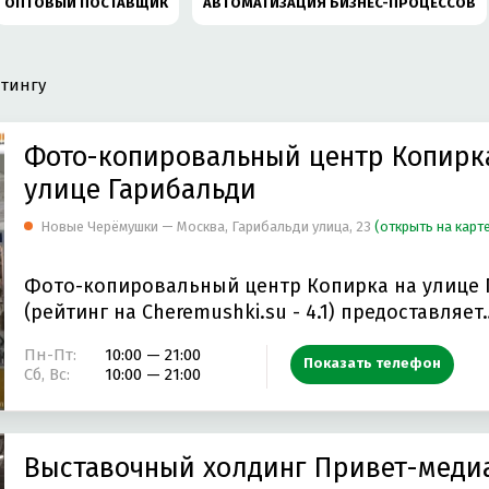
ОПТОВЫЙ ПОСТАВЩИК
АВТОМАТИЗАЦИЯ БИЗНЕС-ПРОЦЕССОВ
ЛУГИ
ИЗДАТЕЛЬСТВО
ЛОГИСТИЧЕСКАЯ КОМПАНИЯ
тингу
ССОВ
СНЭКОВАЯ ПРОДУКЦИЯ
МЕДИЦИНСКИЙ РАСХОДНЫЙ М
Фото-копировальный центр Копирк
ЕПЕЧАТНАЯ ОБРАБОТКА
ПРЕДПЕЧАТНАЯ ПОДГОТОВКА
улице Гарибальди
Новые Черёмушки — Москва, Гарибальди улица, 23
(открыть на карт
ЕНИЕ МЕБЕЛИ ПОД ЗАКАЗ
ОФСЕТНАЯ ПЕЧАТЬ
КАДРОВОЕ АГЕ
Фото-копировальный центр Копирка на улице 
ДЕНИЕ МАРКЕТИНГОВЫХ ИССЛЕДОВАНИЙ
ОЦЕНОЧНАЯ ДЕЯТЕЛЬН
(рейтинг на Cheremushki.su - 4.1) предоставляет
НСОВЫЙ КОНСАЛТИНГ
ТАМПОПЕЧАТЬ
ИЗГОТОВЛЕНИЕ БИЗН
Пн-Пт:
10:00 — 21:00
Показать телефон
Сб, Вс:
10:00 — 21:00
ИРОКОФОРМАТНАЯ ПЕЧАТЬ
РАЗМЕЩЕНИЕ НАРУЖНОЙ РЕКЛАМЫ
ОТОВЛЕНИЕ ПЕЧАТЕЙ И ШТАМПОВ
СТОМАТОЛОГИЧЕСКИЙ МАТЕРИ
Выставочный холдинг Привет-меди