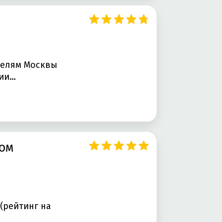
телям Москвы
пании…
ном
(рейтинг на