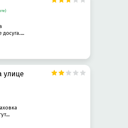
рте)
а
 досуга.…
а улице
Каховка
гут…