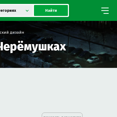
Найти
тегориях
ский дизайн
 Черёмушках