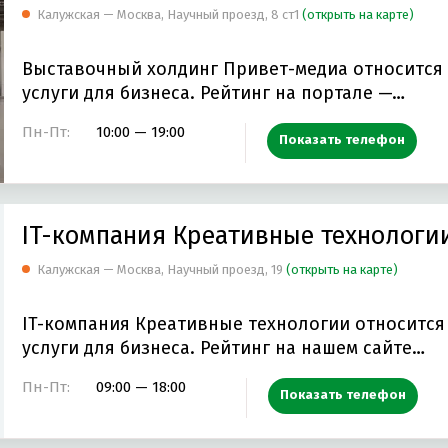
Калужская — Москва, Научный проезд, 8 ст1
(открыть на карте)
ТСОРСИНГ
СТОМАТОЛОГИЧЕСКОЕ ОБОРУДОВАНИЕ И МАТЕРИАЛ
Выставочный холдинг Привет-медиа относится 
ССТАНОВЛЕНИЕ БУХГАЛТЕРСКОГО УЧЕТА
ЧЕРНЫЙ МЕТАЛЛОПРОКА
услуги для бизнеса. Рейтинг на портале —…
АВОЧНОЕ ОБОРУДОВАНИЕ
МОРСКАЯ И РЕЧНАЯ ГРУЗОПЕРЕВОЗКА
Пн-Пт:
10:00 — 19:00
Показать телефон
ДОВАНИЕ
IT-компания Креативные технологи
Калужская — Москва, Научный проезд, 19
(открыть на карте)
IT-компания Креативные технологии относится
услуги для бизнеса. Рейтинг на нашем сайте…
Пн-Пт:
09:00 — 18:00
Показать телефон