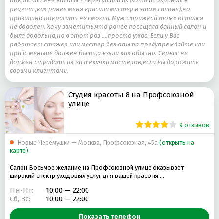
покрасила мне волосы + пересушила их (хоть и сохранился
рецепт ,как ранее меня красила мастер в этом салоне),но
правильно покрасить не смогла. Муж стрижкой тоже остался
не доволен. Хочу заметить,что ранее посещала данный салон и
была довольна,но в этот раз ....просто ужас. Если у Вас
работает стажер или мастер без опыта предупреждайте или
прайс меньше должен быть,а взяли как обычно. Сервис не
должен страдать из-за текучки мастеров,если вы дорожите
своими клиентами.
Студия красоты 8 на Профсоюзной
улице
9 отзывов
Новые Черёмушки — Москва, Профсоюзная, 45а
(открыть на
карте)
Салон Восьмое желание на Профсоюзной улице оказывает
широкий спектр уходовых услуг для вашей красоты.…
Пн-Пт:
10:00 — 22:00
Сб, Вс:
10:00 — 22:00
Показать телефон