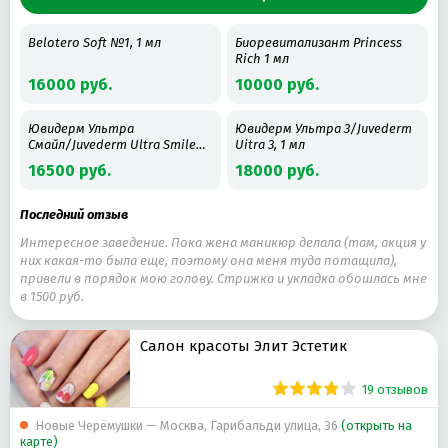
Belotero Soft №1, 1 мл
Биоревитализант Princess
Rich 1 мл
16000 руб.
10000 руб.
Ювидерм Ультра
Ювидерм Ультра 3/Juvederm
Смайл/Juvederm Ultra Smile
Uitra 3, 1 мл
0,55 мл
16500 руб.
18000 руб.
Последний отзыв
Интересное заведение. Пока жена маникюр делала (там, акция у
них какая-то была еще, поэтому она меня туда потащила),
привели в порядок мою голову. Стрижка и укладка обошлась мне
в 1500 руб.
Салон красоты Элит Эстетик
19 отзывов
Новые Черёмушки — Москва, Гарибальди улица, 36
(открыть на
карте)