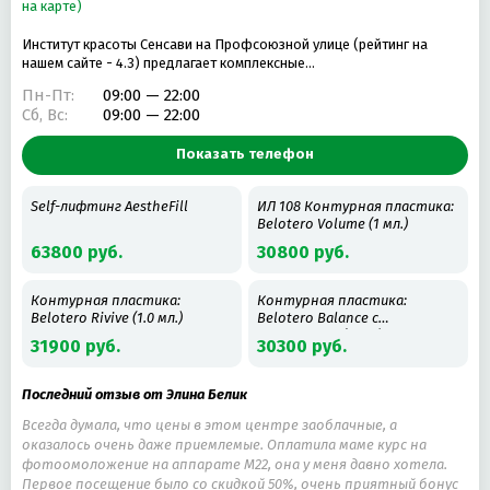
на карте)
Институт красоты Сенсави на Профсоюзной улице (рейтинг на
нашем сайте - 4.3) предлагает комплексные…
Пн-Пт:
09:00 — 22:00
Сб, Вс:
09:00 — 22:00
Показать телефон
Self-лифтинг AestheFill
ИЛ 108 Контурная пластика:
Belotero Volume (1 мл.)
63800 руб.
30800 руб.
Контурная пластика:
Контурная пластика:
Belotero Rivive (1.0 мл.)
Belotero Balance с
лидокаином (1 мл.)
31900 руб.
30300 руб.
Последний отзыв от Элина Белик
Всегда думала, что цены в этом центре заоблачные, а
оказалось очень даже приемлемые. Оплатила маме курс на
фотоомоложение на аппарате М22, она у меня давно хотела.
Первое посещение было со скидкой 50%, очень приятный бонус