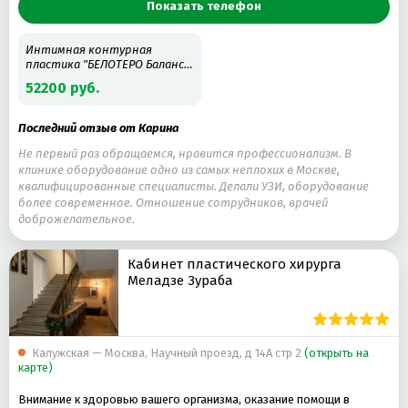
Показать телефон
ВЕЧЕРНЯЯ ПРИЧЕСКА
АНТИЦЕЛЛЮЛИТНЫЙ МАССАЖ
КОМБИНИРОВАННЫЙ МАНИКЮР
МЕЛИРОВАНИЕ ВОЛОС
Интимная контурная
пластика "БЕЛОТЕРО Баланс"
СВАДЕБНАЯ ПРИЧЕСКА
1,0 мл
52200 руб.
Последний отзыв от Карина
Не первый раз обращаемся, нравится профессионализм. В
клинике оборудование одно из самых неплохих в Москве,
квалифицированные специалисты. Делали УЗИ, оборудование
более современное. Отношение сотрудников, врачей
доброжелательное.
Кабинет пластического хирурга
Меладзе Зураба
Калужская — Москва, Научный проезд, д 14А стр 2
(открыть на
карте)
Внимание к здоровью вашего организма, оказание помощи в