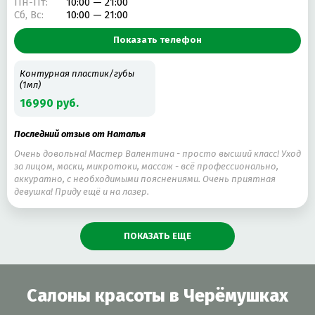
Пн-Пт:
10:00 — 21:00
Сб, Вс:
10:00 — 21:00
Показать телефон
Контурная пластик/губы
(1мл)
16990 руб.
Последний отзыв от Наталья
Очень довольна! Мастер Валентина - просто высший класс! Уход
за лицом, маски, микротоки, массаж - всё профессионально,
аккуратно, с необходимыми пояснениями. Очень приятная
девушка! Приду ещё и на лазер.
ПОКАЗАТЬ ЕЩЕ
Салоны красоты в Черёмушках