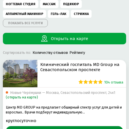
НОГТЕВАЯ СТУДИЯ
МАССАЖ
ПЕДИКЮР
АППАРАТНЫЙ МАНИКЮР
ГЕЛЬ-ЛАК
СТРИЖКА
ПОКАЗАТЬ ВСЕ УСЛУГИ
ПАРИКМАХЕРСКАЯ
МАССАЖ ЛИЦА
МУЖСКОЙ МАНИКЮР
КОРРЕКЦИЯ И ОКРАШИВАНИЕ БРОВЕЙ
ПИЛИНГ
Открыть на карте
ОКРАШИВАНИЕ РЕСНИЦ
ЭПИЛЯЦИЯ
ОКРАШИВАНИЕ ВОЛОС
Сортировать по:
Количеству отзывов
Рейтингу
СТРИЖКА МУЖСКАЯ
ДЕТСКАЯ СТРИЖКА
НАРАЩИВАНИЕ РЕСНИЦ
ДЕТСКАЯ ПАРИКМАХЕРСКАЯ
НАРАЩИВАНИЕ НОГТЕЙ ГЕЛЕМ
Клинический госпиталь MD Group на
Севастопольском проспекте
СТРИЖКА ЖЕНСКАЯ
ДЕТСКИЙ МАНИКЮР
104 отзыва
АППАРАТНАЯ КОСМЕТОЛОГИЯ
ПАРАФИНОТЕРАПИЯ
ЧИСТКА ЛИЦА
АППАРАТНЫЙ ПЕДИКЮР
Новые Черёмушки — Москва, Севастопольский проспект, 24к1
НАРАЩИВАНИЕ НОГТЕЙ
(открыть на карте)
МУЖСКОЙ ПЕДИКЮР
ПИЛИНГ ЛИЦА
УХОД ЗА КОЖЕЙ
Центр MD GROUP на предлагает обширный спектр услуг для детей и
УКЛАДКА ВОЛОС
взрослых.. Врачи подберут индивидуальную…
КЛАССИЧЕСКИЙ МАНИКЮР
ЭПИЛЯЦИЯ ВОСКОМ
круглосуточно
ЛИМФОДРЕНАЖНЫЙ МАССАЖ
ЛАМИНИРОВАНИЕ РЕСНИЦ