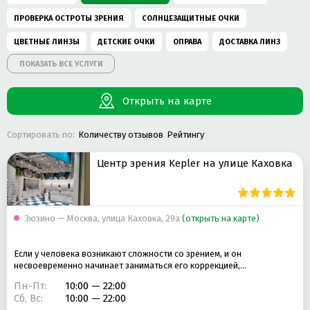
ПРОВЕРКА ОСТРОТЫ ЗРЕНИЯ
СОЛНЦЕЗАЩИТНЫЕ ОЧКИ
ЦВЕТНЫЕ ЛИНЗЫ
ДЕТСКИЕ ОЧКИ
ОПРАВА
ДОСТАВКА ЛИНЗ
ПОКАЗАТЬ ВСЕ УСЛУГИ
ИНТЕРНЕТ-МАГАЗИН ОПТИКИ
МАСТЕРСКАЯ ПО ИЗГОТОВЛЕНИЮ ОЧКОВ
Открыть на карте
ПОДБОР КОНТАКТНЫХ ЛИНЗ
КОМПЬЮТЕРНЫЕ ОЧКИ
Сортировать по:
Количеству отзывов
Рейтингу
МУЛЬТИФОКАЛЬНЫЕ ЛИНЗЫ
СРОЧНОЕ ИЗГОТОВЛЕНИЕ ОЧКОВ
МУЖСКИЕ ОЧКИ
ЖЕНСКИЕ ОЧКИ
РЕМОНТ ОПРАВЫ
Центр зрения Kepler на улице Каховка
ДЕТСКИЕ СОЛНЦЕЗАЩИТНЫЕ ОЧКИ
ЕЖЕМЕСЯЧНЫЕ ЛИНЗЫ
ЛИНЗОМАТ
ГОТОВЫЕ ОЧКИ
СПРЕЙ ДЛЯ ОЧКОВ
Зюзино — Москва, улица Каховка, 29а
(открыть на карте)
САЛФЕТКА ДЛЯ ОЧКОВ
РАСТВОР ДЛЯ ЛИНЗ
Если у человека возникают сложности со зрением, и он
ПОЛЯРИЗАЦИОННЫЕ ОЧКИ
ОТТЕНОЧНЫЕ ЛИНЗЫ
несвоевременно начинает заниматься его коррекцией,…
ЕЖЕКВАРТАЛЬНЫЕ ЛИНЗЫ
ОДНОДНЕВНЫЕ ЛИНЗЫ
Пн-Пт:
10:00 — 22:00
Сб, Вс:
10:00 — 22:00
ЗАМЕНА ЛИНЗ В ОЧКАХ
ОЧКИ-ТРЕНАЖЕРЫ
ТОРИЧЕСКИЕ ЛИНЗЫ