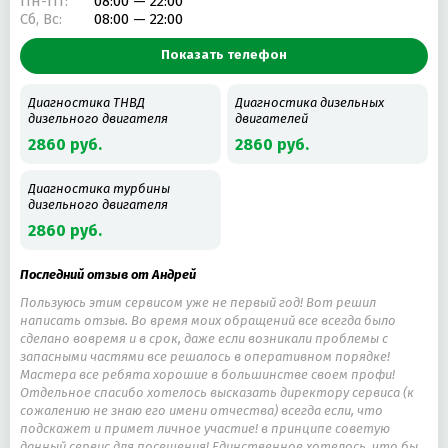
Пн-Пт:
08:00 — 22:00
ЗАМЕНА СВЕЧЕЙ ЗАЖИГАНИЯ
ЗАМЕНА МАСЛА В ДВИГАТЕЛЕ
Сб, Вс:
08:00 — 22:00
РЕМОНТ FORD
ЗАМЕНА МАСЛА В АКПП
Показать телефон
РЕМОНТ ГЕНЕРАТОРА АВТОМОБИЛЯ
СХОД-РАЗВАЛ
Диагностика ТНВД
Диагностика дизельных
РЕМОНТ PORSCHE
дизельного двигателя
двигателей
РЕМОНТ ЭЛЕКТРОННЫХ СИСТЕМ УПРАВЛЕНИЯ АВТОМОБИЛЯ
2860 руб.
2860 руб.
ДИАГНОСТИКА ПНЕВМОПОДВЕСКИ
РЕМОНТ АВТОЭЛЕКТРОНИКИ
Диагностика турбины
дизельного двигателя
2860 руб.
Последний отзыв от Андрей
Пользуюсь этим сервисом уже не первый год! Вот решил
написать отзыв. Во время моих обращений все всегда было
сделано вовремя и в срок, даже если возникали проблемы с
запасными частями все решалось в оперативном порядке!
Мастера все ребята хорошие в большинстве своем профи!
Отдельное спасибо хотелось высказать директору сервиса (к
сожалению не знаю его имени отчества) всегда если, что
подскажет и примет личное участие! в принципе советую
данный сервис для посещения! Единственное хотелось, что бы