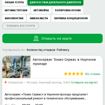
ЛЮБАЯ УСЛУГА
ДИАГНОСТИКА ДИЗЕЛЬНОГО ДВИГАТЕЛЯ
АВТОМАСТЕРСКАЯ
АВТОМОЙКА
ПОЛИРОВКА КУЗОВА
ШИНОМОНТАЖ
ЗАМЕНА МАСЛА
ЗАПРАВКА КОНДИЦИОНЕРА
ПОКАЗАТЬ ВСЕ УСЛУГИ
КОМПЬЮТЕРНАЯ ДИАГНОСТИКА АВТОМОБИЛЯ
РЕМОНТ АВТОКОНДИЦИОНЕРОВ
РЕМОНТ ДВИГАТЕЛЯ
Открыть на карте
РЕМОНТ ПОДВЕСКИ
РЕМОНТ ХОДОВОЙ
ДЕТЕЙЛИНГ ЦЕНТР
Сортировать по:
Количеству отзывов
Рейтингу
ХИМЧИСТКА САЛОНА
КУЗОВНОЙ РЕМОНТ
РЕМОНТ VOLKSWAGEN
РЕМОНТ TOYOTA
ЗАМЕНА ТОРМОЗНЫХ КОЛОДОК
Автосервис Токио Сервис в Научном
проезде
РЕМОНТ ВЫХЛОПНЫХ СИСТЕМ
ТЮНИНГ
РЕМОНТ AUDI
104 отзыва
СЛЕСАРНЫЙ РЕМОНТ
РЕМОНТ АКПП
РЕМОНТ BMW
РЕМОНТ БЕНЗИНОВЫХ ДВИГАТЕЛЕЙ
Калужская — Москва, Научный проезд, 14Ас5
РЕМОНТ MERCEDES-BENZ
(открыть на карте)
РЕМОНТ МКПП
ЗАМЕНА ПЕРЕДНИХ ТОРМОЗНЫХ КОЛОДОК
Автосервис «Токио Сервис» в Научном проезде предлагает
РЕМОНТ SKODA
профессиональный ремонт и техническое обслуживание…
РЕМОНТ LEXUS
РЕМОНТ СТАРТЕРА