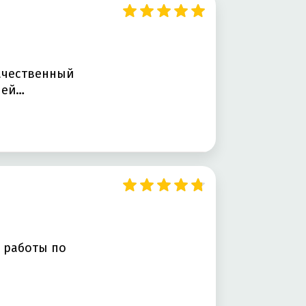
ачественный
лей…
и
т работы по