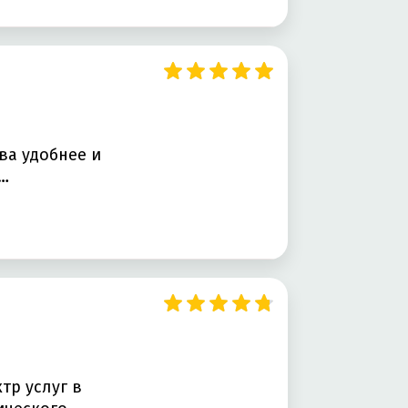
ва удобнее и
…
тр услуг в