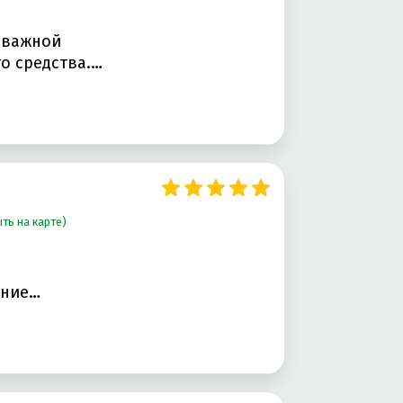
оважной
о средства.…
ть на карте)
ание