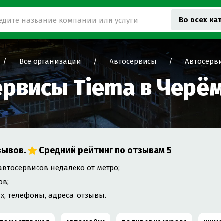
Во всех ка
Все организации
Автосервисы
Автосерви
ервисы Tiema в Черё
зывов.
Средний рейтинг по отзывам
5
автосервисов недалеко от метро;
ов;
х, телефоны, адреса. отзывы.