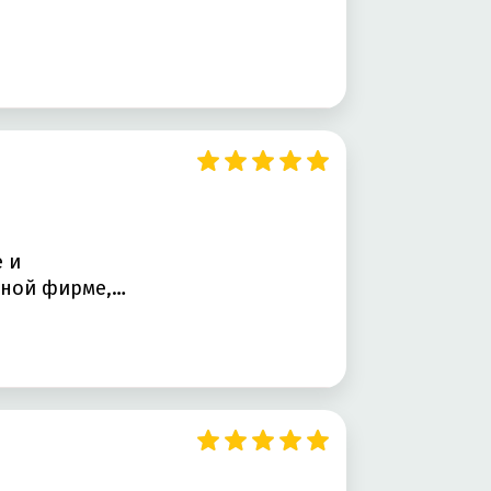
 и
нной фирме,…