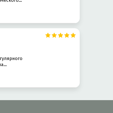
ического…
егулярного
на…