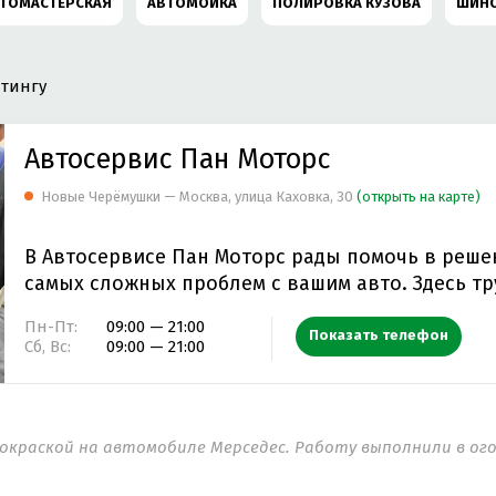
ТОМАСТЕРСКАЯ
АВТОМОЙКА
ПОЛИРОВКА КУЗОВА
ШИН
КОМПЬЮТЕРНАЯ ДИАГНОСТИКА АВТОМОБИЛЯ
РЕМОНТ АВ
тингу
РЕМОНТ ХОДОВОЙ
ДЕТЕЙЛИНГ ЦЕНТР
ХИМЧИСТКА САЛОН
Автосервис Пан Моторс
РЕМОНТ TOYOTA
ЗАМЕНА ТОРМОЗНЫХ КОЛОДОК
Новые Черёмушки — Москва, улица Каховка, 30
(открыть на карте)
РЕМОНТ AUDI
СЛЕСАРНЫЙ РЕМОНТ
РЕМОНТ АКПП
РЕМ
В Автосервисе Пан Моторс рады помочь в реше
самых сложных проблем с вашим авто. Здесь т
Т MERCEDES-BENZ
РЕМОНТ МКПП
ЗАМЕНА ПЕРЕДНИХ ТОРМ
Пн-Пт:
09:00 — 21:00
Показать телефон
Сб, Вс:
09:00 — 21:00
Т СТАРТЕРА
ЗАМЕНА СВЕЧЕЙ ЗАЖИГАНИЯ
ЗАМЕНА МАСЛА В Д
РЕМОНТ ГЕНЕРАТОРА АВТОМОБИЛЯ
СХОД-РАЗВАЛ
РЕМОНТ 
окраской на автомобиле Мерседес. Работу выполнили в ого
 АВТОМОБИЛЯ
ДИАГНОСТИКА ПНЕВМОПОДВЕСКИ
РЕМОНТ АВ