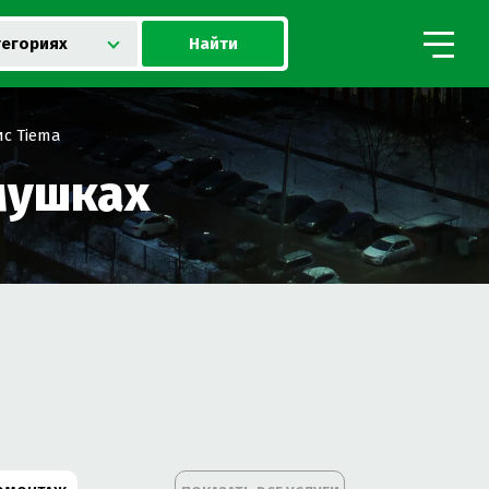
Найти
тегориях
с Tiema
мушках