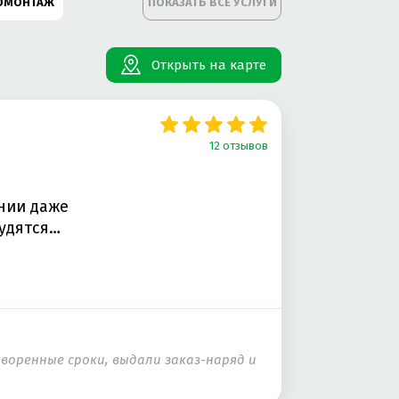
ОМОНТАЖ
ПОКАЗАТЬ ВСЕ УСЛУГИ
ТОКОНДИЦИОНЕРОВ
Открыть на карте
А
12 отзывов
ОНТ BMW
нии даже
рудятся…
ОЗНЫХ КОЛОДОК
ВИГАТЕЛЕ
PORSCHE
воренные сроки, выдали заказ-наряд и
ТОЭЛЕКТРОНИКИ