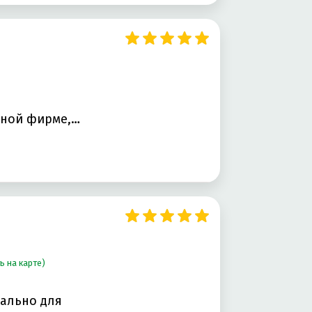
нной фирме,
ь на карте)
уально для