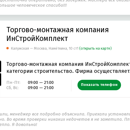
льшое человеческое спасибо!!!
 И ОГРАЖДЕНИЕ
ВЕНТИЛЯЦИОННОЕ И ТЕПЛОВОЕ ОБОРУДОВАНИ
ЕРОВ
ФУНДАМЕНТ
УСЛУГИ ГАЗИФИКАЦИИ
СУХАЯ СТРОИТ
Торгово-монтажная компания
ИнСтройКомплект
Т
ЗЕМЛЯНЫЕ РАБОТЫ
Калужская — Москва, Намёткина, 10 ст1
(открыть на карте)
Торгово-монтажная компания ИнСтройКомплект
категории строительство. Фирма осуществля
Пн-Пт:
09:00 — 21:00
Показать телефон
Сб, Вс:
09:00 — 21:00
или, менеджер все подробно объяснила. Приехали устанавл
о. Во время проверки никаких недочетов я не заметила. Пл
пло. Я довольна!