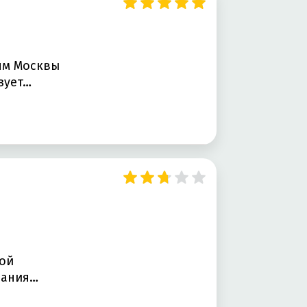
ям Москвы
я реализует…
ой