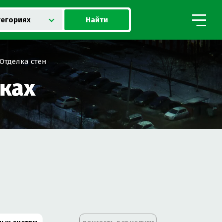
Найти
тегориях
Отделка стен
ках