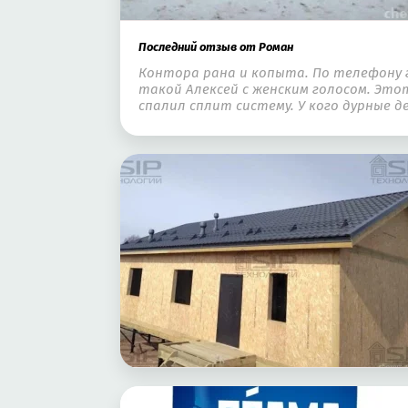
Последний отзыв от Роман
Контора рана и копыта. По телефону г
такой Алексей с женским голосом. Эт
спалил сплит систему. У кого дурные 