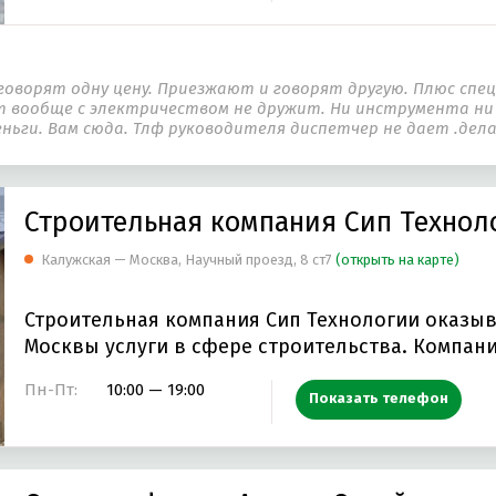
оворят одну цену. Приезжают и говорят другую. Плюс спец
от вообще с электричеством не дружит. Ни инструмента ни
деньги. Вам сюда. Тлф руководителя диспетчер не дает .де
Строительная компания Сип Технол
Калужская — Москва, Научный проезд, 8 ст7
(открыть на карте)
Строительная компания Сип Технологии оказы
Москвы услуги в сфере строительств
Пн-Пт:
10:00 — 19:00
Показать телефон