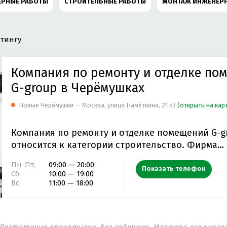
ЕРНЫЕ РАБОТЫ
СТРОИТЕЛЬНЫЕ РАБОТЫ
МОНТАЖ ИНЖЕНЕРН
АНАЛИЗАЦИИ
СТРОИТЕЛЬНЫЕ И ОТДЕЛОЧНЫЕ МАТЕРИАЛЫ
тингу
ТУРНО-СТРОИТЕЛЬНОЕ ПРОЕКТИРОВАНИЕ
САНТЕХНИЧЕСКИЕ РА
Компания по ремонту и отделке по
ЕМОНТ И УКЛАДКА НАПОЛЬНЫХ ПОКРЫТИЙ
ИНЖИНИРИНГОВАЯ У
G-group в Черёмушках
Новые Черёмушки — Москва, улица Намёткина, 21 к3
(открыть на кар
ОНСТРУКЦИЯ
КРОВЕЛЬНЫЕ РАБОТЫ
НАСОСНЫЕ СТАНЦИИ
Компания по ремонту и отделке помещений G-g
ОБРАБОТКА
ПРОЕКТИРОВАНИЕ ИНЖЕНЕРНЫХ СИСТЕМ
относится к категории строительство. Фирма
предоставляет…
ОНАГРЕВАТЕЛЬНОЕ ОБОРУДОВАНИЕ
КОНДИЦИОНЕР
АБРАЗИ
Пн-Пт:
09:00 — 20:00
Показать телефон
Сб:
10:00 — 19:00
Вс:
11:00 — 18:00
НОЕ СТРОИТЕЛЬСТВО
РАЗРАБОТКА ПЛАНИРОВОЧНОГО РЕШЕНИ
КРЫТИЕ
ФАСАДНЫЕ МАТЕРИАЛЫ И КОНСТРУКЦИИ
СИСТЕМА П
 Достаточно оперативно, без задержек. Мастера все оказ