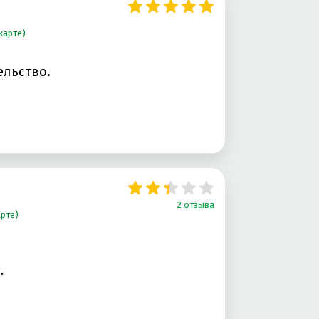
карте)
ельство.
2 отзыва
арте)