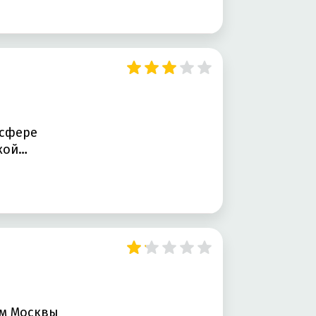
 сфере
адкой…
ям Москвы