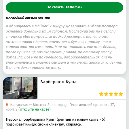
ВЕЧЕРНЯЯ ПРИЧЕСКА
АНТИЦЕЛЛЮЛИТНЫЙ МАССАЖ
Показать телефон
КОМБИНИРОВАННЫЙ МАНИКЮР
МЕЛИРОВАНИЕ ВОЛОС
Последний отзыв от Эля
СВАДЕБНАЯ ПРИЧЕСКА
Я обращалась в Malinari к Тимуру. Доверилась выбору мастера и
осталась довольна этим салоном. Последний раз мне делали
стрижку. Мне понравился подход мастера и то, что она
посоветовала сделать иначе, чем я думала, потому что я
хотела что-то изменить. Мне понравилось как она сделала,
после сушки еще раз скорректировала, по второму этапу
добавила. Всё мне понравилось, доброжелательная, очень
внимательная и главное слышит и понимает желания клиента.
И очень демократичные цены.
Барбершоп Культ
Калужская — Москва, Зеленоград, Георгиевский проспект, 37,
корп. 2
(открыть на карте)
Персонал Барбершопа Культ (рейтинг на нашем сайте - 5)
подбирает имидж своим клиентам, стараясь…