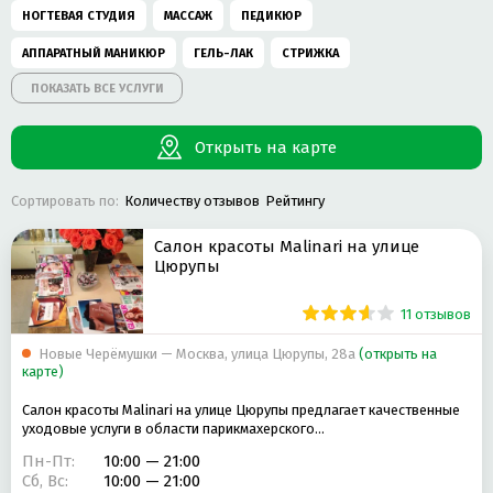
НОГТЕВАЯ СТУДИЯ
МАССАЖ
ПЕДИКЮР
АППАРАТНЫЙ МАНИКЮР
ГЕЛЬ-ЛАК
СТРИЖКА
ПОКАЗАТЬ ВСЕ УСЛУГИ
ПАРИКМАХЕРСКАЯ
МАССАЖ ЛИЦА
МУЖСКОЙ МАНИКЮР
КОРРЕКЦИЯ И ОКРАШИВАНИЕ БРОВЕЙ
ПИЛИНГ
Открыть на карте
ОКРАШИВАНИЕ РЕСНИЦ
ЭПИЛЯЦИЯ
ОКРАШИВАНИЕ ВОЛОС
Сортировать по:
Количеству отзывов
Рейтингу
СТРИЖКА МУЖСКАЯ
ДЕТСКАЯ СТРИЖКА
НАРАЩИВАНИЕ РЕСНИЦ
ДЕТСКАЯ ПАРИКМАХЕРСКАЯ
НАРАЩИВАНИЕ НОГТЕЙ ГЕЛЕМ
Салон красоты Malinari на улице
Цюрупы
СТРИЖКА ЖЕНСКАЯ
ДЕТСКИЙ МАНИКЮР
11 отзывов
АППАРАТНАЯ КОСМЕТОЛОГИЯ
ПАРАФИНОТЕРАПИЯ
ЧИСТКА ЛИЦА
АППАРАТНЫЙ ПЕДИКЮР
Новые Черёмушки — Москва, улица Цюрупы, 28а
НАРАЩИВАНИЕ НОГТЕЙ
(открыть на
карте)
МУЖСКОЙ ПЕДИКЮР
ПИЛИНГ ЛИЦА
УХОД ЗА КОЖЕЙ
Салон красоты Malinari на улице Цюрупы предлагает качественные
УКЛАДКА ВОЛОС
уходовые услуги в области парикмахерского…
КЛАССИЧЕСКИЙ МАНИКЮР
ЭПИЛЯЦИЯ ВОСКОМ
Пн-Пт:
10:00 — 21:00
ЛИМФОДРЕНАЖНЫЙ МАССАЖ
ЛАМИНИРОВАНИЕ РЕСНИЦ
Сб, Вс:
10:00 — 21:00