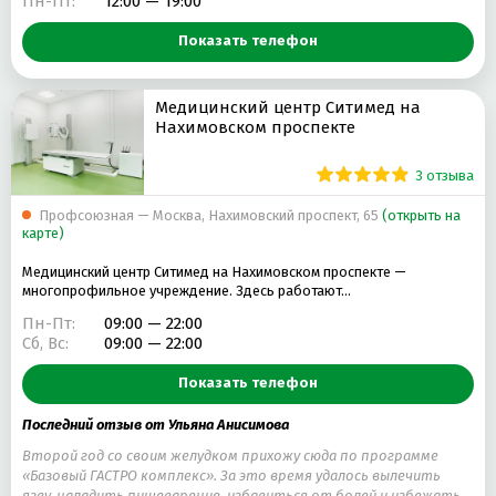
Пн-Пт:
12:00 — 19:00
ЛИМФОДРЕНАЖНЫЙ МАССАЖ
ЛАМИНИРОВАНИЕ РЕСНИЦ
Показать телефон
ВЕЧЕРНЯЯ ПРИЧЕСКА
АНТИЦЕЛЛЮЛИТНЫЙ МАССАЖ
КОМБИНИРОВАННЫЙ МАНИКЮР
МЕЛИРОВАНИЕ ВОЛОС
Медицинский центр Ситимед на
СВАДЕБНАЯ ПРИЧЕСКА
Нахимовском проспекте
3 отзыва
Профсоюзная — Москва, Нахимовский проспект, 65
(открыть на
карте)
Медицинский центр Ситимед на Нахимовском проспекте —
многопрофильное учреждение. Здесь работают…
Пн-Пт:
09:00 — 22:00
Сб, Вс:
09:00 — 22:00
Показать телефон
Последний отзыв от Ульяна Анисимова
Второй год со своим желудком прихожу сюда по программе
«Базовый ГАСТРО комплекс». За это время удалось вылечить
язву, наладить пищеварение, избавиться от болей и избежать