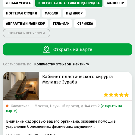
ЛЮБАЯ УСЛУГА
КОНТУРНАЯ ПЛАСТИКА ПОДБОРОДКА
МАНИКЮР
НОГТЕВАЯ СТУДИЯ
МАССАЖ
ПЕДИКЮР
АППАРАТНЫЙ МАНИКЮР
ГЕЛЬ-ЛАК
СТРИЖКА
ПОКАЗАТЬ ВСЕ УСЛУГИ
ПАРИКМАХЕРСКАЯ
МАССАЖ ЛИЦА
МУЖСКОЙ МАНИКЮР
КОРРЕКЦИЯ И ОКРАШИВАНИЕ БРОВЕЙ
ПИЛИНГ
Открыть на карте
ОКРАШИВАНИЕ РЕСНИЦ
ЭПИЛЯЦИЯ
ОКРАШИВАНИЕ ВОЛОС
Сортировать по:
Количеству отзывов
Рейтингу
СТРИЖКА МУЖСКАЯ
ДЕТСКАЯ СТРИЖКА
НАРАЩИВАНИЕ РЕСНИЦ
ДЕТСКАЯ ПАРИКМАХЕРСКАЯ
НАРАЩИВАНИЕ НОГТЕЙ ГЕЛЕМ
Кабинет пластического хирурга
Меладзе Зураба
СТРИЖКА ЖЕНСКАЯ
ДЕТСКИЙ МАНИКЮР
АППАРАТНАЯ КОСМЕТОЛОГИЯ
ПАРАФИНОТЕРАПИЯ
ЧИСТКА ЛИЦА
АППАРАТНЫЙ ПЕДИКЮР
Калужская — Москва, Научный проезд, д 14А стр 2
НАРАЩИВАНИЕ НОГТЕЙ
(открыть на
карте)
МУЖСКОЙ ПЕДИКЮР
ПИЛИНГ ЛИЦА
УХОД ЗА КОЖЕЙ
Внимание к здоровью вашего организма, оказание помощи в
УКЛАДКА ВОЛОС
устранении болезненных физических ощущений…
КЛАССИЧЕСКИЙ МАНИКЮР
ЭПИЛЯЦИЯ ВОСКОМ