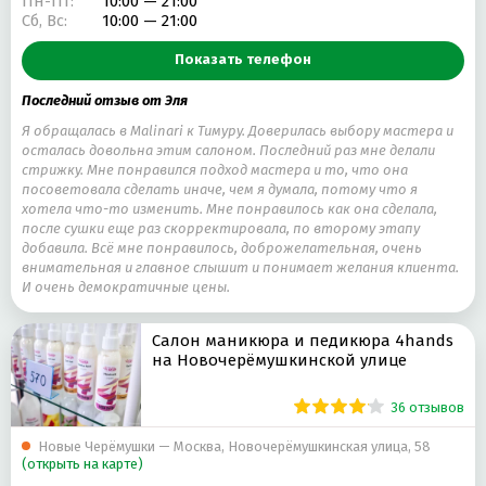
Пн-Пт:
10:00 — 21:00
ЛАМИНИРОВАНИЕ РЕСНИЦ
ВЕЧЕРНЯЯ ПРИЧЕСКА
Сб, Вс:
10:00 — 21:00
АНТИЦЕЛЛЮЛИТНЫЙ МАССАЖ
КОМБИНИРОВАННЫЙ МАНИКЮР
Показать телефон
МЕЛИРОВАНИЕ ВОЛОС
СВАДЕБНАЯ ПРИЧЕСКА
Последний отзыв от Эля
Я обращалась в Malinari к Тимуру. Доверилась выбору мастера и
осталась довольна этим салоном. Последний раз мне делали
стрижку. Мне понравился подход мастера и то, что она
посоветовала сделать иначе, чем я думала, потому что я
хотела что-то изменить. Мне понравилось как она сделала,
после сушки еще раз скорректировала, по второму этапу
добавила. Всё мне понравилось, доброжелательная, очень
внимательная и главное слышит и понимает желания клиента.
И очень демократичные цены.
Салон маникюра и педикюра 4hands
на Новочерёмушкинской улице
36 отзывов
Новые Черёмушки — Москва, Новочерёмушкинская улица, 58
(открыть на карте)