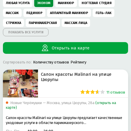
ЛЮБАЯ УСЛУГА
ЭКОНОМ
МАНИКЮР
НОГТЕВАЯ СТУДИЯ
МАССАЖ
ПЕДИКЮР
АППАРАТНЫЙ МАНИКЮР
ГЕЛЬ-ЛАК
СТРИЖКА
ПАРИКМАХЕРСКАЯ
МАССАЖ ЛИЦА
ПОКАЗАТЬ ВСЕ УСЛУГИ
МУЖСКОЙ МАНИКЮР
КОРРЕКЦИЯ И ОКРАШИВАНИЕ БРОВЕЙ
ПИЛИНГ
ОКРАШИВАНИЕ РЕСНИЦ
ЭПИЛЯЦИЯ
Открыть на карте
ОКРАШИВАНИЕ ВОЛОС
СТРИЖКА МУЖСКАЯ
ДЕТСКАЯ СТРИЖКА
Сортировать по:
Количеству отзывов
Рейтингу
НАРАЩИВАНИЕ РЕСНИЦ
ДЕТСКАЯ ПАРИКМАХЕРСКАЯ
НАРАЩИВАНИЕ НОГТЕЙ ГЕЛЕМ
СТРИЖКА ЖЕНСКАЯ
Салон красоты Malinari на улице
Цюрупы
ДЕТСКИЙ МАНИКЮР
АППАРАТНАЯ КОСМЕТОЛОГИЯ
11 отзывов
ПАРАФИНОТЕРАПИЯ
ЧИСТКА ЛИЦА
АППАРАТНЫЙ ПЕДИКЮР
НАРАЩИВАНИЕ НОГТЕЙ
Новые Черёмушки — Москва, улица Цюрупы, 28а
МУЖСКОЙ ПЕДИКЮР
ПИЛИНГ ЛИЦА
(открыть на
карте)
УХОД ЗА КОЖЕЙ
УКЛАДКА ВОЛОС
КЛАССИЧЕСКИЙ МАНИКЮР
Салон красоты Malinari на улице Цюрупы предлагает качественные
ЭПИЛЯЦИЯ ВОСКОМ
уходовые услуги в области парикмахерского…
ЛИМФОДРЕНАЖНЫЙ МАССАЖ