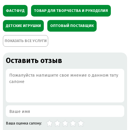
ФАСТФУД
ТОВАР ДЛЯ ТВОРЧЕСТВА И РУКОДЕЛИЯ
ДЕТСКИЕ ИГРУШКИ
ОПТОВЫЙ ПОСТАВЩИК
ПОКАЗАТЬ ВСЕ УСЛУГИ
КАЛЕНДАРИ И ОТКРЫТКИ
МАГНИТЫ
НОВОГОДНИЙ ТОВАР
ТОВАР ДЛЯ ПРАЗДНИКА
Оставить отзыв
ХУДОЖЕСТВЕННЫЙ ТОВАР И МАТЕРИАЛ
МЫЛО
РАЗВИВАЮЩИЕ ИГРУШКИ
СВИНИНА
МУЗЫКАЛЬНЫЕ ИГРУШКИ
ПАЗЛЫ
РАСКРАСКИ
Ваша оценка салону: