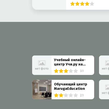
Архитектора
Власова
Учебный онлайн-
центр Учи.ру на
улице Гарибальди
нет фото
нет 
3.1
Обучающий центр
MarugaEducation
нет 
2.1