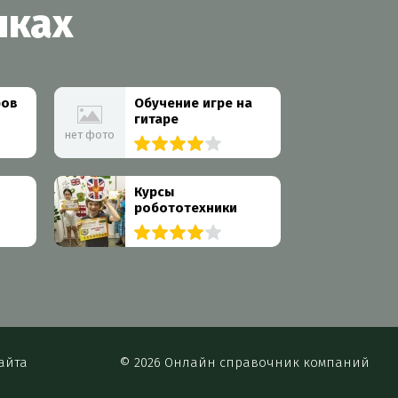
шках
ров
Обучение игре на
гитаре
нет фото
4 организации
Курсы
робототехники
10 организаций
айта
© 2026 Онлайн справочник компаний