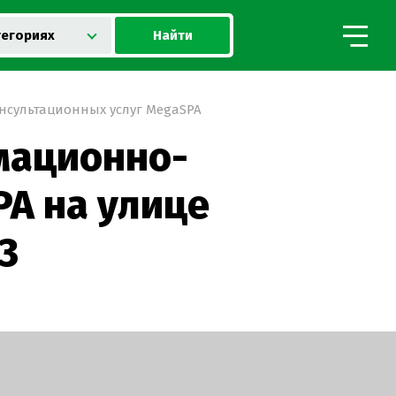
Найти
тегориях
сультационных услуг MegaSPA
мационно-
PA на улице
3