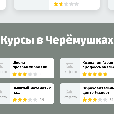
в ЮЗАО
Курсы в Черёмушках
Школа
Компания Гаран
программирования
профессиональ
Kiberone на
решения
фото
нет фото
3
5
Профсоюзной
улице
Вылитый математик
Образовательн
на
центр Эксперт
Новочерёмушкинской
фото
нет фото
2.9
3.1
улице