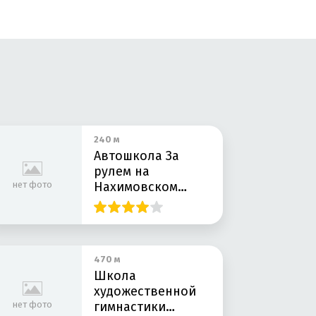
240 м
Автошкола За
рулем на
нет фото
Нахимовском
проспекте
470 м
Школа
художественной
нет фото
гимнастики