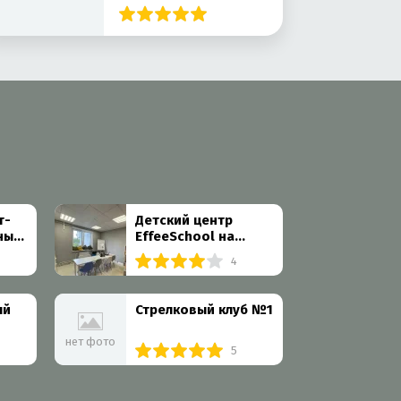
Олимпия старт на
Профсоюзной
улице
т-
Детский центр
ные
EffeeSchool на
Перекопской улице
4
ый
Стрелковый клуб №1
нет фото
5