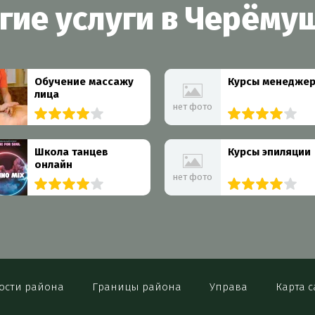
гие услуги в Черёму
Обучение массажу
Курсы менедже
лица
нет фото
3 организации
4 организации
Школа танцев
Курсы эпиляции
онлайн
нет фото
2 организации
3 организации
ости района
Границы района
Управа
Карта с