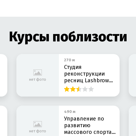
Курсы поблизости
270 м
Студия
реконструкции
нет фото
ресниц Lashbrow
qw
490 м
Управление по
развитию
нет фото
массового спорта