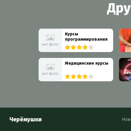
Дру
Курсы
программирования
нет фото
8 организаций
Медицинские курсы
нет фото
6 организаций
Черёмушки
Нов