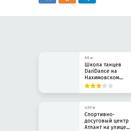
90 м
Школа танцев
DariDance на
Нахимовском
проспекте
430 м
Спортивно-
досуговый центр
Атлант на улице