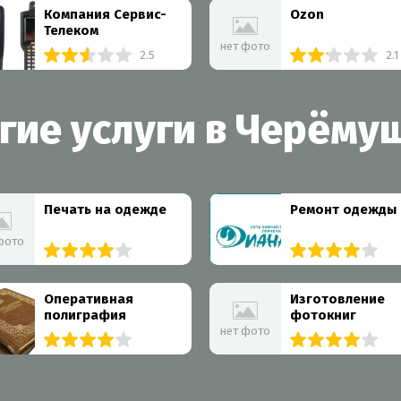
Компания Сервис-
Ozon
Телеком
нет фото
2.5
2.1
гие услуги в Черёму
Печать на одежде
Ремонт одежды
фото
Более 10 организаций
Более 30 организац
Оперативная
Изготовление
полиграфия
фотокниг
нет фото
Более 10 организаций
6 организаций