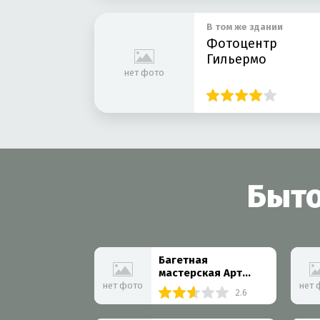
В том же здании
Фотоцентр
Гильермо
нет фото
Быто
Багетная
мастерская Арт
Рама на
нет фото
нет 
2.6
Профсоюзной
улице