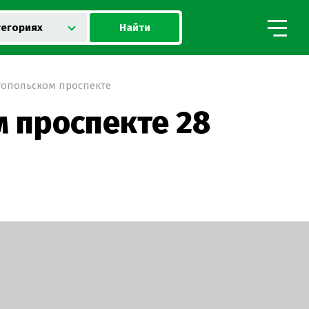
Найти
тегориях
стопольском проспекте
м проспекте 28