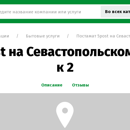
Во всех ка
ации
Бытовые услуги
Постамат 5post на Сева
t на Севастопольско
к 2
Описание
Отзывы