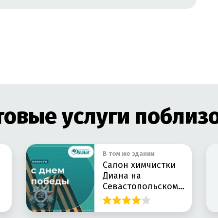
овые услуги поблиз
В том же здании
Салон химчистки
Диана на
Севастопольском
проспекте