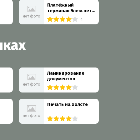
Платёжный
терминал Элекснет
на Нахимовском
нет фото
4
проспекте
шках
Ламинирование
документов
нет фото
ий
Более 10 организаций
Печать на холсте
нет фото
10 организаций