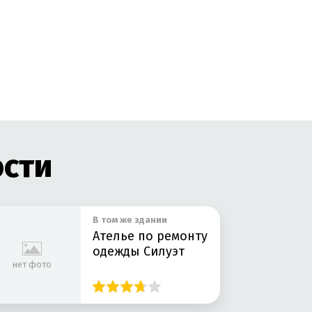
ости
В том же здании
Ателье по ремонту
одежды Силуэт
нет фото