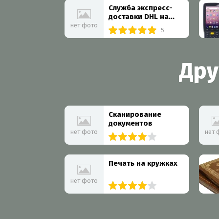
Служба экспресс-
доставки DHL на
Профсоюзной
нет фото
5
улице
Дру
Сканирование
документов
нет фото
нет 
5 организаций
Печать на кружках
нет фото
10 организаций