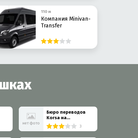
110 м
Компания Minivan-
Transfer
ушках
Бюро переводов
Korsa на
Новочерёмушкинской
нет фото
3
улице