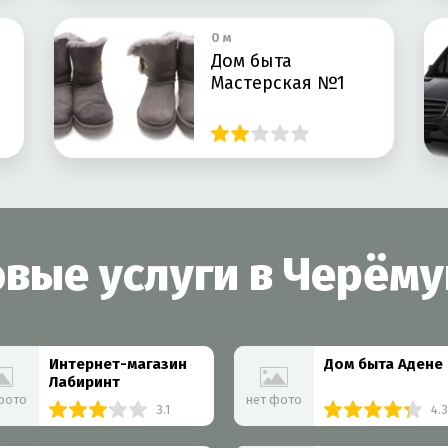
0 м
Дом быта
Мастерская №1
вые услуги в Черём
Интернет-магазин
Дом быта Адене
Лабиринт
фото
нет фото
3.1
4.3