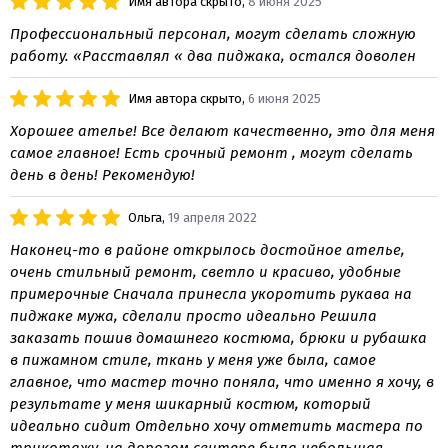
Имя автора скрыто,
8 июня 2025
Профессиональный персонал, могут сделать сложную
работу. «Расставлял « два пиджака, остался доволен
Имя автора скрыто,
6 июня 2025
Хорошее ателье! Все делают качественно, это для меня
самое главное! Есть срочный ремонт , могут сделать
день в день! Рекомендую!
Ольга,
19 апреля 2022
Наконец-то в районе открылось достойное ателье,
очень стильный ремонт, светло и красиво, удобные
примерочные Сначала принесла укоротить рукава на
пиджаке мужа, сделали просто идеально Решила
заказать пошив домашнего костюма, брюки и рубашка
в пижамном стиле, ткань у меня уже была, самое
главное, что мастер точно поняла, что именно я хочу, в
результате у меня шикарный костюм, который
идеально сидит Отдельно хочу отметить мастера по
трикотажу, на дорогом свитере была небольшая