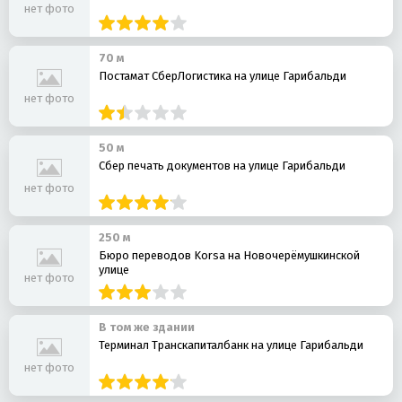
нет фото
70 м
Постамат СберЛогистика на улице Гарибальди
нет фото
50 м
Сбер печать документов на улице Гарибальди
нет фото
250 м
Бюро переводов Korsa на Новочерёмушкинской
улице
нет фото
В том же здании
Терминал Транскапиталбанк на улице Гарибальди
нет фото