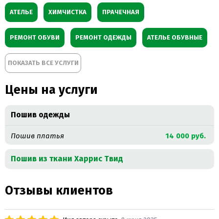
АТЕЛЬЕ
ХИМЧИСТКА
ПРАЧЕЧНАЯ
РЕМОНТ ОБУВИ
РЕМОНТ ОДЕЖДЫ
АТЕЛЬЕ ОБУВНЫЕ
ПОКАЗАТЬ ВСЕ УСЛУГИ
ПОШИВ ШТОР
РЕМОНТ КОЖАНЫХ ИЗДЕЛИЙ
Цены на услуги
РЕМОНТ МЕХОВЫХ ИЗДЕЛИЙ
РЕМОНТ СУМОК
РЕМОНТ ТРИКОТАЖНЫХ ИЗДЕЛИЙ
Пошив одежды
ЧИСТКА КОВРОВ
Пошив платья
14 000 руб.
ПОШИВ КОСТЮМА НА ЗАКАЗ
ПОШИВ ПАЛЬТО НА ЗАКАЗ
Пошив из ткани Харрис Твид
ПОШИВ ФОРМЫ
ПОШИВ ВЕЧЕРНИХ ПЛАТЬЕВ
Отзывы клиентов
РЕМОНТ СПОРТИВНОЙ ОДЕЖДЫ
ДЕЗИНФЕКЦИЯ ОБУВИ
ВЯЗАНИЕ ТРИКОТАЖНЫХ ИЗДЕЛИЙ