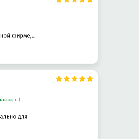
нной фирме,
ь на карте)
уально для