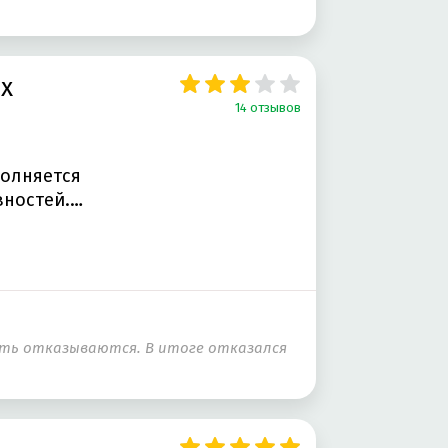
ах
14 отзывов
олняется
вностей.…
нять отказываются. В итоге отказался