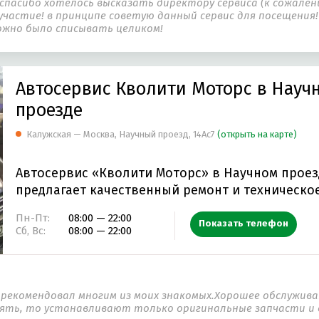
пасибо хотелось высказать директору сервиса (к сожалени
участие! в принципе советую данный сервис для посещения
ожно было списывать целиком!
Автосервис Кволити Моторс в Науч
проезде
Калужская — Москва, Научный проезд, 14Ас7
(открыть на карте)
Автосервис «Кволити Моторс» в Научном проез
предлагает качественный ремонт и техническо
обслуживание.…
Пн-Пт:
08:00 — 22:00
Показать телефон
Сб, Вс:
08:00 — 22:00
орекомендовал многим из моих знакомых.Хорошее обслужива
ять, то устанавливают только оригинальные запчасти и в