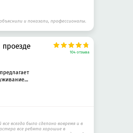
 объяснили и показали, профессионалы.
 проезде
104 отзыва
 предлагает
луживание…
все всегда было сделано вовремя и в
Мастера все ребята хорошие в