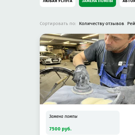
ЛЮБАЯ УСЛУГА
ЗАМЕНА ПОМПЫ
АВТО
ЗАМЕНА МАСЛА
ЗАПРАВКА КОНДИЦИОНЕРА
Сортировать по:
Количеству отзывов
Рей
РЕМОНТ ДВИГАТЕЛЯ
РЕМОНТ ПОДВЕСКИ
КУЗОВНОЙ РЕМОНТ
РЕМОНТ VOLKSWAGEN
РЕМОНТ ВЫХЛОПНЫХ СИСТЕМ
ТЮНИНГ
РЕМОНТ БЕНЗИНОВЫХ ДВИГАТЕЛЕЙ
РЕМОН
РЕМОНТ SKODA
РЕМОНТ LEXUS
РЕМОН
РЕМОНТ FORD
ЗАМЕНА МАСЛА В АКПП
Замена помпы
РЕМОНТ ЭЛЕКТРОННЫХ СИСТЕМ УПРАВЛЕНИЯ
7500 руб.