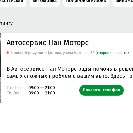
МАСТЕРСКАЯ
АВТОМОЙКА
ПОЛИРОВКА КУЗОВА
ШИНОМО
КОМПЬЮТЕРНАЯ ДИАГНОСТИКА АВТОМОБИЛЯ
РЕМОНТ АВ
тингу
РЕМОНТ ХОДОВОЙ
ДЕТЕЙЛИНГ ЦЕНТР
ХИМЧИСТКА САЛОН
Автосервис Пан Моторс
РЕМОНТ TOYOTA
ЗАМЕНА ТОРМОЗНЫХ КОЛОДОК
Новые Черёмушки — Москва, улица Каховка, 30
(открыть на карте)
РЕМОНТ AUDI
СЛЕСАРНЫЙ РЕМОНТ
РЕМОНТ АКПП
РЕМ
В Автосервисе Пан Моторс рады помочь в реше
самых сложных проблем с вашим авто. Здесь т
Т MERCEDES-BENZ
РЕМОНТ МКПП
ЗАМЕНА ПЕРЕДНИХ ТОРМ
Пн-Пт:
09:00 — 21:00
Показать телефон
Сб, Вс:
09:00 — 21:00
Т СТАРТЕРА
ЗАМЕНА СВЕЧЕЙ ЗАЖИГАНИЯ
ЗАМЕНА МАСЛА В Д
РЕМОНТ ГЕНЕРАТОРА АВТОМОБИЛЯ
СХОД-РАЗВАЛ
РЕМОНТ 
 АВТОМОБИЛЯ
ДИАГНОСТИКА ПНЕВМОПОДВЕСКИ
РЕМОНТ АВ