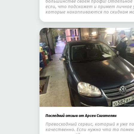
большинстве своем профи! Отдельное с
если, что подскажет и примет личное 
которые накапливаются по скидкам м
Последний отзыв от Арсен Сагателян
Превосходный сервис, который я уже п
качественно. Если нужно что то помен