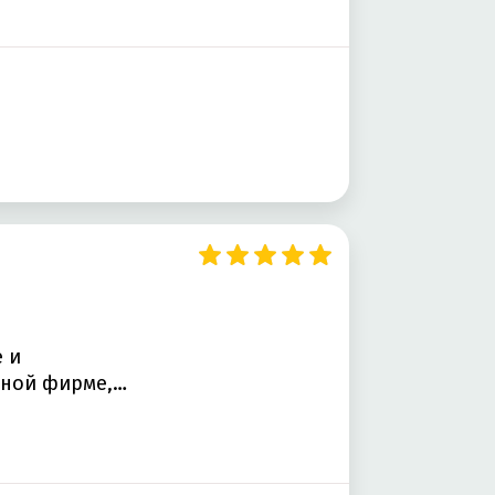
 и
нной фирме,…