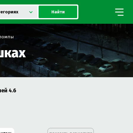
Найти
тегориях
 помпы
шках
лей
4.6