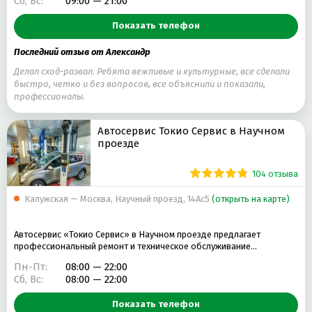
Сб, Вс:
09:00 — 21:00
ЗАМЕНА СВЕЧЕЙ ЗАЖИГАНИЯ
ЗАМЕНА МАСЛА В ДВИГАТЕЛЕ
Показать телефон
РЕМОНТ FORD
ЗАМЕНА МАСЛА В АКПП
РЕМОНТ ГЕНЕРАТОРА АВТОМОБИЛЯ
СХОД-РАЗВАЛ
Последний отзыв от Александр
Делал сход-развал. Ребята вежливые и культурные, все сделали
РЕМОНТ PORSCHE
быстро, четко и без вопросов, все объяснили и показали,
профессионалы.
РЕМОНТ ЭЛЕКТРОННЫХ СИСТЕМ УПРАВЛЕНИЯ АВТОМОБИЛЯ
ДИАГНОСТИКА ПНЕВМОПОДВЕСКИ
РЕМОНТ АВТОЭЛЕКТРОНИКИ
Автосервис Токио Сервис в Научном
проезде
104 отзыва
Калужская — Москва, Научный проезд, 14Ас5
(открыть на карте)
Автосервис «Токио Сервис» в Научном проезде предлагает
профессиональный ремонт и техническое обслуживание…
Пн-Пт:
08:00 — 22:00
Сб, Вс:
08:00 — 22:00
Показать телефон