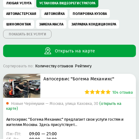
ЛЮБАЯ УСЛУГА
УСТАНОВКА ВИДЕОРЕГИСТРАТОРА
АВТОМАСТЕРСКАЯ
АВТОМОЙКА
ПОЛИРОВКА КУЗОВА
ШИНОМОНТАЖ
ЗАМЕНА МАСЛА
ЗАПРАВКА КОНДИЦИОНЕРА
ПОКАЗАТЬ ВСЕ УСЛУГИ
КОМПЬЮТЕРНАЯ ДИАГНОСТИКА АВТОМОБИЛЯ
РЕМОНТ АВТОКОНДИЦИОНЕРОВ
РЕМОНТ ДВИГАТЕЛЯ
Открыть на карте
РЕМОНТ ПОДВЕСКИ
РЕМОНТ ХОДОВОЙ
ДЕТЕЙЛИНГ ЦЕНТР
Сортировать по:
Количеству отзывов
Рейтингу
ХИМЧИСТКА САЛОНА
КУЗОВНОЙ РЕМОНТ
РЕМОНТ VOLKSWAGEN
РЕМОНТ TOYOTA
ЗАМЕНА ТОРМОЗНЫХ КОЛОДОК
Автосервис "Богема Механикс"
РЕМОНТ ВЫХЛОПНЫХ СИСТЕМ
ТЮНИНГ
РЕМОНТ AUDI
104 отзыва
СЛЕСАРНЫЙ РЕМОНТ
РЕМОНТ АКПП
РЕМОНТ BMW
Новые Черёмушки — Москва, улица Каховка, 30
(открыть на
карте)
РЕМОНТ БЕНЗИНОВЫХ ДВИГАТЕЛЕЙ
РЕМОНТ MERCEDES-BENZ
Автосервис "Богема Механикс" предлагает свои услуги гостям и
РЕМОНТ МКПП
ЗАМЕНА ПЕРЕДНИХ ТОРМОЗНЫХ КОЛОДОК
жителям Москвы. Здесь присутствует…
РЕМОНТ SKODA
РЕМОНТ LEXUS
РЕМОНТ СТАРТЕРА
Пн-Пт:
09:00 — 21:00