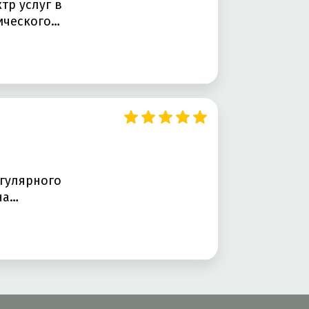
тр услуг в
ического…
егулярного
на…