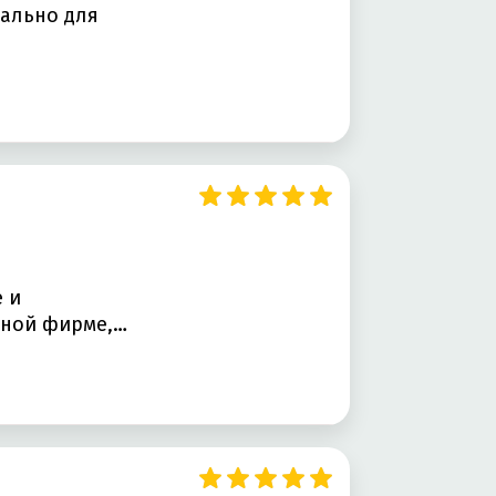
уально для
 и
нной фирме,…