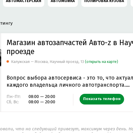
АВТОМАСТЕРСКАЯ
АВТОМОЙКА
ПОЛИРОВКА КУЗОВА
КОМПЬЮТЕРНАЯ ДИАГНОСТИКА АВТОМОБИЛЯ
РЕМОНТ АВ
тингу
РЕМОНТ ХОДОВОЙ
ДЕТЕЙЛИНГ ЦЕНТР
ХИМЧИСТКА САЛОН
Магазин автозапчастей Авто-z в На
РЕМОНТ TOYOTA
ЗАМЕНА ТОРМОЗНЫХ КОЛОДОК
проезде
Калужская — Москва, Научный проезд, 13
(открыть на карте)
РЕМОНТ AUDI
СЛЕСАРНЫЙ РЕМОНТ
РЕМОНТ АКПП
РЕМ
Вопрос выбора автосервиса - это то, что актуа
Т MERCEDES-BENZ
РЕМОНТ МКПП
ЗАМЕНА ПЕРЕДНИХ ТОРМ
каждого владельца личного автотранспорта.…
Т СТАРТЕРА
ЗАМЕНА СВЕЧЕЙ ЗАЖИГАНИЯ
ЗАМЕНА МАСЛА В Д
Пн-Пт:
08:00 — 20:00
Показать телефон
Сб, Вс:
08:00 — 20:00
РЕМОНТ ГЕНЕРАТОРА АВТОМОБИЛЯ
СХОД-РАЗВАЛ
РЕМОНТ 
 АВТОМОБИЛЯ
ДИАГНОСТИКА ПНЕВМОПОДВЕСКИ
РЕМОНТ АВ
овали, что на следующий привезут, максимум через день. Н