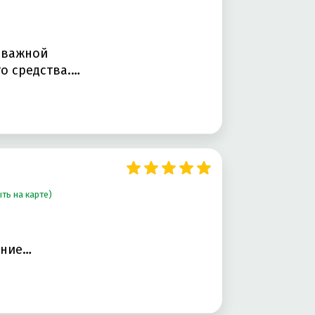
оважной
о средства.…
ть на карте)
ание