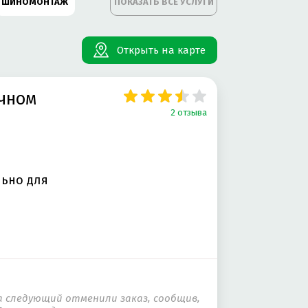
ШИНОМОНТАЖ
ПОКАЗАТЬ ВСЕ УСЛУГИ
ТОКОНДИЦИОНЕРОВ
Открыть на карте
А
учном
2 отзыва
ОНТ BMW
льно для
ОЗНЫХ КОЛОДОК
ВИГАТЕЛЕ
PORSCHE
ТОЭЛЕКТРОНИКИ
а следующий отменили заказ, сообщив,