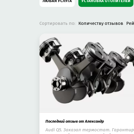
ЛЮБАЯ УСЛУГА
УСТАНОВКА ОТОПИТЕЛЕЙ
ЗАМЕНА МАСЛА
ЗАПРАВКА КОНДИЦИОНЕРА
Сортировать по:
Количеству отзывов
Рей
РЕМОНТ ДВИГАТЕЛЯ
РЕМОНТ ПОДВЕСКИ
КУЗОВНОЙ РЕМОНТ
РЕМОНТ VOLKSWAGEN
РЕМОНТ ВЫХЛОПНЫХ СИСТЕМ
ТЮНИНГ
РЕМОНТ БЕНЗИНОВЫХ ДВИГАТЕЛЕЙ
РЕМОН
РЕМОНТ SKODA
РЕМОНТ LEXUS
РЕМОН
РЕМОНТ FORD
ЗАМЕНА МАСЛА В АКПП
Последний отзыв от Александр
РЕМОНТ ЭЛЕКТРОННЫХ СИСТЕМ УПРАВЛЕНИЯ
Audi Q5. Заказал термостат. Гарантир