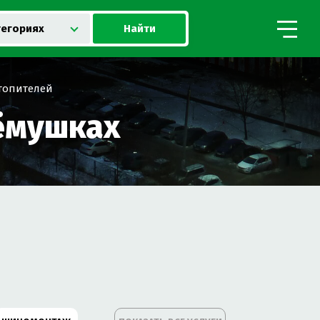
Найти
тегориях
топителей
рёмушках