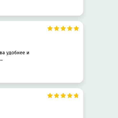
ва удобнее и
…