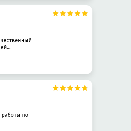
ачественный
лей…
и
т работы по