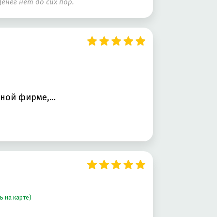
енег нет до сих пор.
нной фирме,
ь на карте)